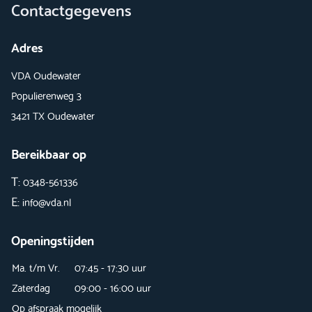
Contactgegevens
Adres
VDA Oudewater
Populierenweg 3
3421 TX Oudewater
Bereikbaar op
T:
0348-561336
E:
info@vda.nl
Openingstijden
Ma. t/m Vr.
07:45 - 17:30 uur
Zaterdag
09:00 - 16:00 uur
Op afspraak mogelijk