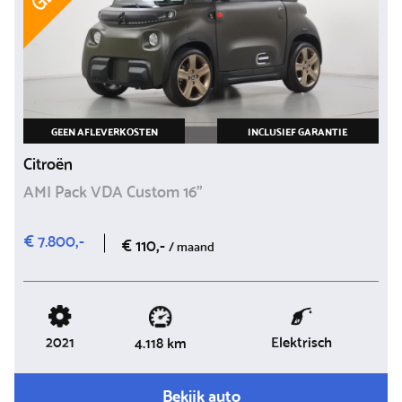
GEEN AFLEVERKOSTEN
INCLUSIEF GARANTIE
Citroën
AMI Pack VDA Custom 16"
€ 7.800,-
€ 110,-
/ maand
2021
Elektrisch
4.118 km
Bekijk auto