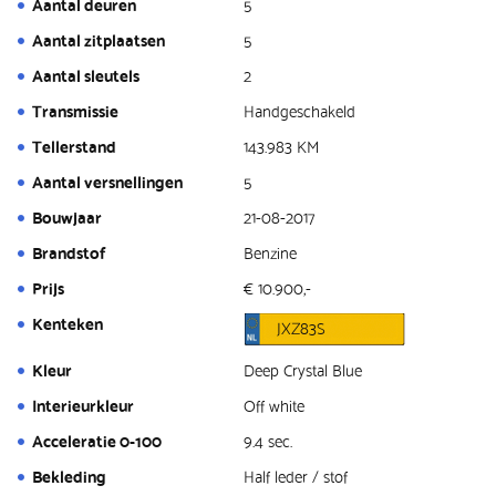
Aantal deuren
5
Aantal zitplaatsen
5
Aantal sleutels
2
Transmissie
Handgeschakeld
Tellerstand
143.983 KM
Aantal versnellingen
5
Bouwjaar
21-08-2017
Brandstof
Benzine
Prijs
€ 10.900,-
Kenteken
JXZ83S
Kleur
Deep Crystal Blue
Interieurkleur
Off white
Acceleratie 0-100
9.4 sec.
Bekleding
Half leder / stof