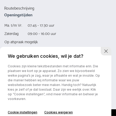
Routebeschrijving
Openingstijden
Ma. t/m Vr.
07:45 - 17:30 uur
Zaterdag
09:00 - 16:00 uur
Op afspraak mogelijk
We gebruiken cookies, wil je dat?
Cookies zijn kleine tekstbestanden met informatie erin. Die
plaatsen we kort op je apparaat. Zo zien we bijvoorbeeld
welke pagina’s je zag, waar je afhaakte en wat je invulde. Op
die manier hebben wij informatie waar we jouw
Privacy policy
Algemene Voorwaarde
websitebezoek beter mee maken. Handig toch? Natuurlijk
kies je zelf of je dat toestaat. Daar zijn we eerlijk over. Klik
op “Cookie instellingen”, vind meer informatie en beheer je
voorkeuren.
Cookie instellingen
Cookies weigeren