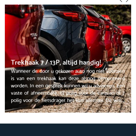
Trekhaak 7 / 13P, altijd handig!
Wanneer de door u gekozen auto nog niet voorzien
is van een trekhaak kan deze alsnog gemonteerd
worden. In een gesprek kunnen wij u adviseren. Een
vaste of afneembare, 13 polig voor de caravan of 7
polig voor de fietsdrager het kan allemaal. De witte
plaat krijgt u erbij!