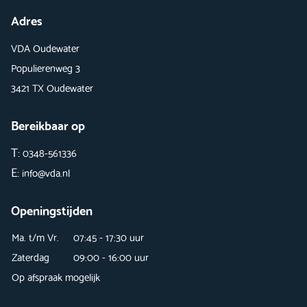
Adres
VDA Oudewater
Populierenweg 3
3421 TX Oudewater
Bereikbaar op
T:
0348-561336
E:
info@vda.nl
Openingstijden
Ma. t/m Vr.
07:45 - 17:30 uur
Zaterdag
09:00 - 16:00 uur
Op afspraak mogelijk