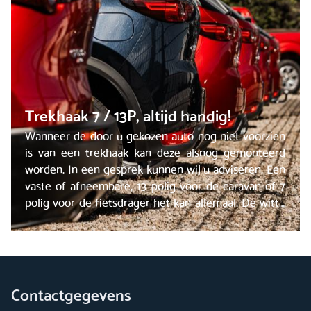
Trekhaak 7 / 13P, altijd handig!
Wanneer de door u gekozen auto nog niet voorzien
is van een trekhaak kan deze alsnog gemonteerd
worden. In een gesprek kunnen wij u adviseren. Een
vaste of afneembare, 13 polig voor de caravan of 7
polig voor de fietsdrager het kan allemaal. De witte
plaat krijgt u erbij!
Contactgegevens