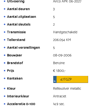
Uitvoering
Airco APK 06-2027
Aantal deuren
3
Aantal zitplaatsen
5
Aantal sleutels
2
Transmissie
Handgeschakeld
Tellerstand
206.054 KM
Aantal versnellingen
5
Bouwjaar
08-09-2006
Brandstof
Benzine
Prijs
€ 1.800,-
Kenteken
47TGZP
Kleur
Reflexzilver metallic
Interieurkleur
Antraciet
Acceleratie 0-100
14.9 sec.