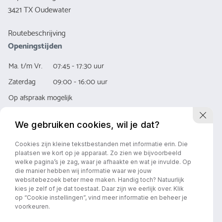
3421 TX Oudewater
Routebeschrijving
Openingstijden
Ma. t/m Vr.
07:45 - 17:30 uur
Zaterdag
09:00 - 16:00 uur
Op afspraak mogelijk
We gebruiken cookies, wil je dat?
Cookies zijn kleine tekstbestanden met informatie erin. Die
plaatsen we kort op je apparaat. Zo zien we bijvoorbeeld
welke pagina’s je zag, waar je afhaakte en wat je invulde. Op
die manier hebben wij informatie waar we jouw
Privacy policy
Algemene Voorwaarde
websitebezoek beter mee maken. Handig toch? Natuurlijk
kies je zelf of je dat toestaat. Daar zijn we eerlijk over. Klik
op “Cookie instellingen”, vind meer informatie en beheer je
voorkeuren.