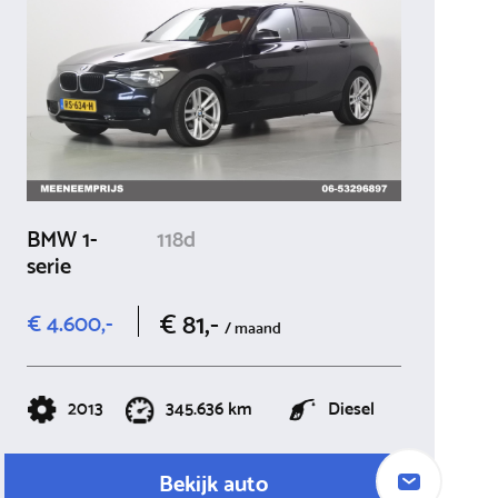
BMW 1-
118d
serie
€ 81,-
€ 4.600,-
/ maand
2013
345.636 km
Diesel
Bekijk auto