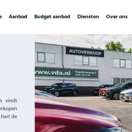
e
Aanbod
Budget aanbod
Diensten
Over ons
s vindt
erkopen
 hart de