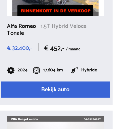
Alfa Romeo
1.5T Hybrid Veloce
Tonale
€ 452,-
€ 32.400,-
/ maand
2024
17.604 km
Hybride
Bekijk auto