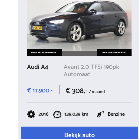
Audi A4
Avant 2.0 TFSi 190pk
Automaat
€ 308,-
€ 17.900,-
/ maand
2016
139.039 km
Benzine
Bekijk auto