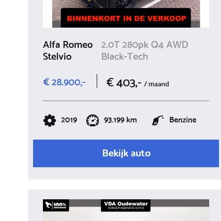
Alfa Romeo
2.0T 280pk Q4 AWD
Stelvio
Black-Tech
€ 403,-
€ 28.900,-
/ maand
2019
93.199 km
Benzine
Bekijk auto