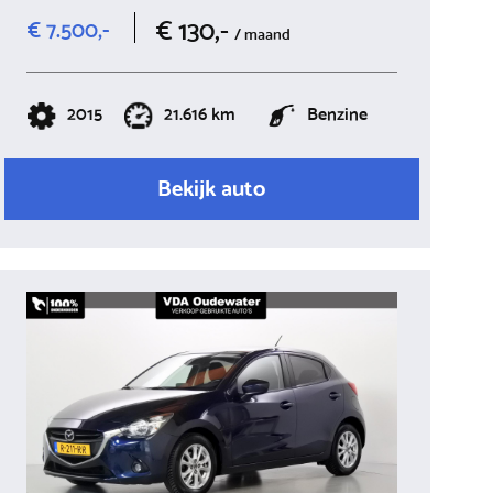
€ 130,-
€ 7.500,-
/ maand
2015
21.616 km
Benzine
Bekijk auto