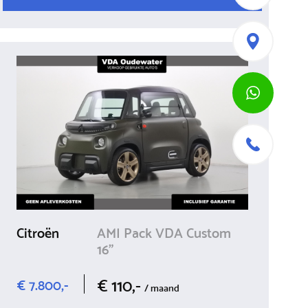
Citroën
AMI Pack VDA Custom
16"
€ 110,-
€ 7.800,-
/ maand