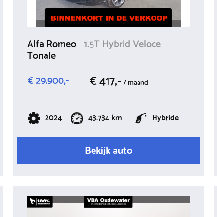
Alfa Romeo
1.5T Hybrid Veloce
Tonale
€ 417,-
€ 29.900,-
/ maand
2024
43.734 km
Hybride
Bekijk auto