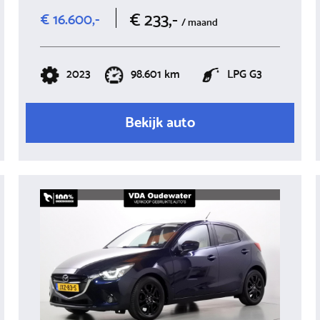
€ 233,-
€ 16.600,-
/ maand
2023
98.601 km
LPG G3
Bekijk auto