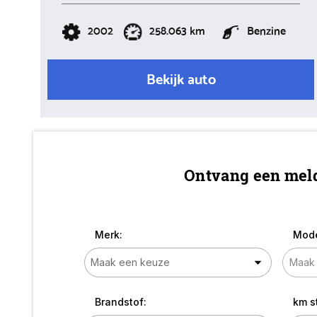
2002
258.063 km
Benzine
Bekijk auto
Ontvang een meld
Merk:
Mode
Brandstof:
km s