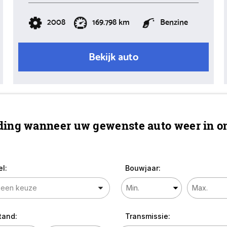
2008
169.798 km
Benzine
Bekijk auto
ing wanneer uw gewenste auto weer in on
l:
Bouwjaar:
tand:
Transmissie: