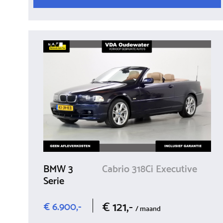
BMW 3
Cabrio 318Ci Executive
Serie
€ 121,-
€ 6.900,-
/ maand