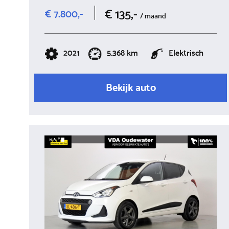
€ 135,-
€ 7.800,-
/ maand
2021
5.368 km
Elektrisch
Bekijk auto