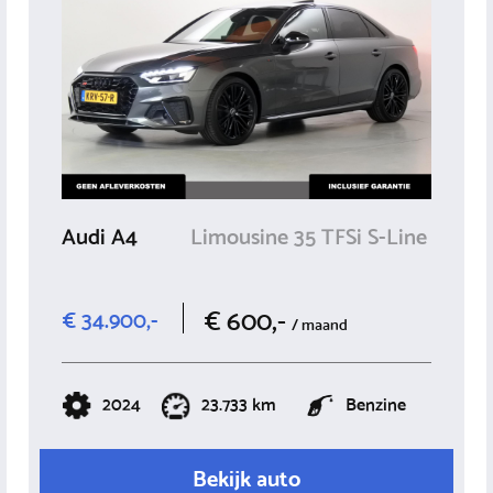
Audi A4
Limousine 35 TFSi S-Line
€ 600,-
€ 34.900,-
/ maand
2024
23.733 km
Benzine
Bekijk auto