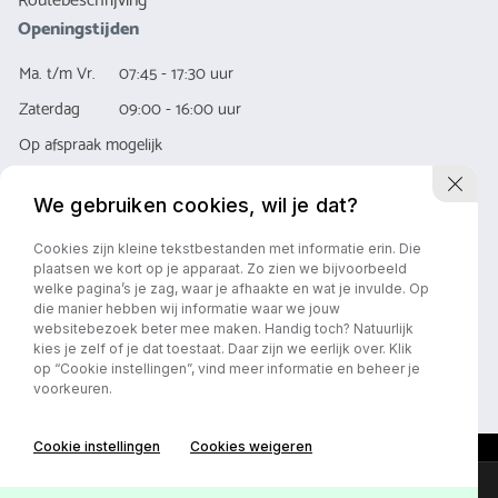
Openingstijden
Ma. t/m Vr.
07:45 - 17:30 uur
Zaterdag
09:00 - 16:00 uur
Op afspraak mogelijk
We gebruiken cookies, wil je dat?
Cookies zijn kleine tekstbestanden met informatie erin. Die
plaatsen we kort op je apparaat. Zo zien we bijvoorbeeld
welke pagina’s je zag, waar je afhaakte en wat je invulde. Op
die manier hebben wij informatie waar we jouw
Privacy policy
Algemene Voorwaarde
websitebezoek beter mee maken. Handig toch? Natuurlijk
kies je zelf of je dat toestaat. Daar zijn we eerlijk over. Klik
op “Cookie instellingen”, vind meer informatie en beheer je
voorkeuren.
Cookie instellingen
Cookies weigeren