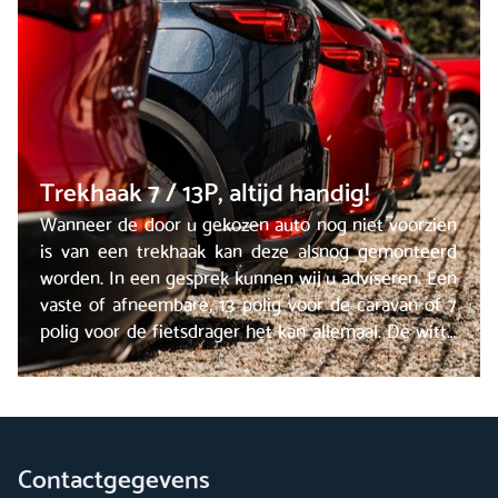
Trekhaak 7 / 13P, altijd handig!
Wanneer de door u gekozen auto nog niet voorzien
is van een trekhaak kan deze alsnog gemonteerd
worden. In een gesprek kunnen wij u adviseren. Een
vaste of afneembare, 13 polig voor de caravan of 7
polig voor de fietsdrager het kan allemaal. De witte
plaat krijgt u erbij!
Contactgegevens