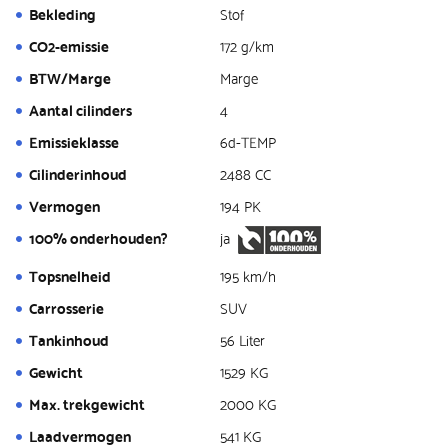
Bekleding
Stof
CO2-emissie
172 g/km
BTW/Marge
Marge
Aantal cilinders
4
Emissieklasse
6d-TEMP
Cilinderinhoud
2488 CC
Vermogen
194 PK
100% onderhouden?
ja
Topsnelheid
195 km/h
Carrosserie
SUV
Tankinhoud
56 Liter
Gewicht
1529 KG
Max. trekgewicht
2000 KG
Laadvermogen
541 KG