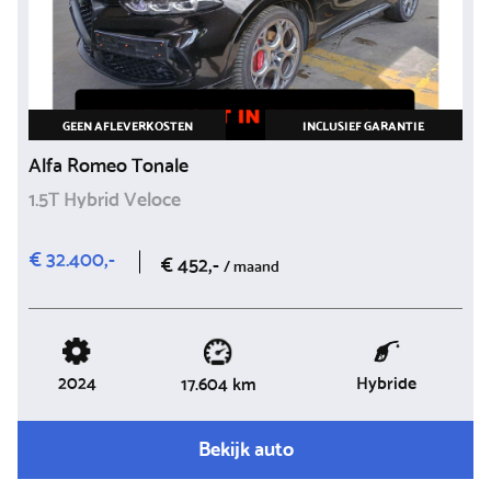
GEEN AFLEVERKOSTEN
INCLUSIEF GARANTIE
Alfa Romeo Tonale
1.5T Hybrid Veloce
€ 32.400,-
€ 452,-
/ maand
2024
Hybride
17.604 km
Bekijk auto