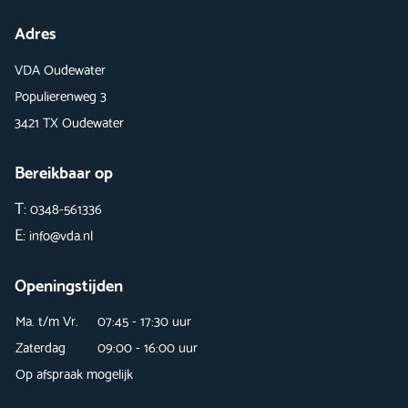
Adres
VDA Oudewater
Populierenweg 3
3421 TX Oudewater
Bereikbaar op
T:
0348-561336
E:
info@vda.nl
Openingstijden
Ma. t/m Vr.
07:45 - 17:30 uur
Zaterdag
09:00 - 16:00 uur
Op afspraak mogelijk