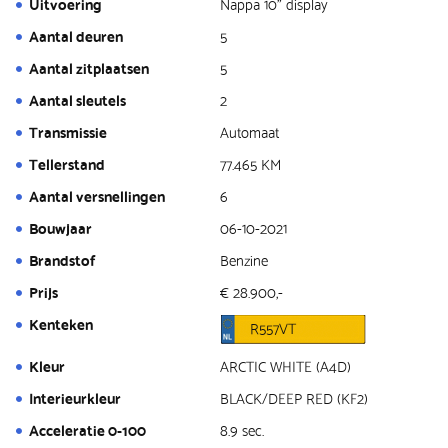
Uitvoering
Nappa 10" display
Aantal deuren
5
Aantal zitplaatsen
5
Aantal sleutels
2
Transmissie
Automaat
Tellerstand
77.465 KM
Aantal versnellingen
6
Bouwjaar
06-10-2021
Brandstof
Benzine
Prijs
€ 28.900,-
Kenteken
R557VT
Kleur
ARCTIC WHITE (A4D)
Interieurkleur
BLACK/DEEP RED (KF2)
Acceleratie 0-100
8.9 sec.