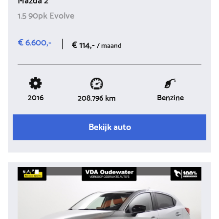
1.5 90pk Evolve
€ 6.600,-
€ 114,-
/ maand
2016
Benzine
208.796 km
Bekijk auto