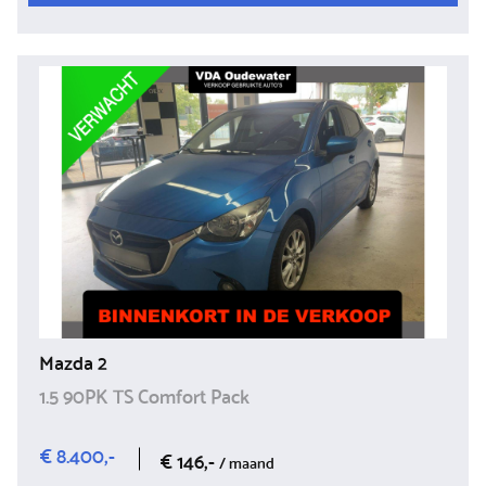
Mazda 2
1.5 90PK TS Comfort Pack
€ 8.400,-
€ 146,-
/ maand