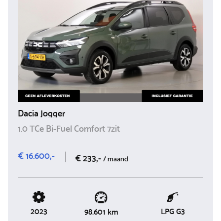
Dacia Jogger
1.0 TCe Bi-Fuel Comfort 7zit
€ 16.600,-
€ 233,-
/ maand
2023
LPG G3
98.601 km