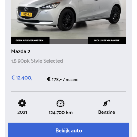
Mazda 2
1.5 90pk Style Selected
€ 12.400,-
€ 173,-
/ maand
2021
Benzine
124.700 km
Bekijk auto