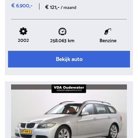
€ 6.900,-
€ 121,-
/ maand
2002
Benzine
258.063 km
Bekijk auto