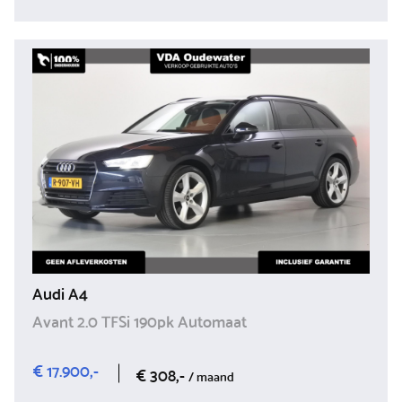
Audi A4
Avant 2.0 TFSi 190pk Automaat
€ 17.900,-
€ 308,-
/ maand