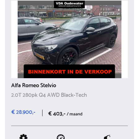
Alfa Romeo Stelvio
2.0T 280pk Q4 AWD Black-Tech
€ 28.900,-
€ 403,-
/ maand