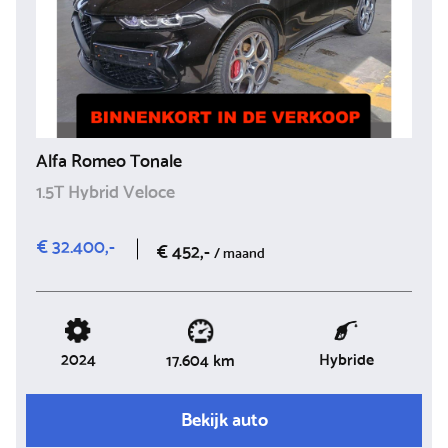
Alfa Romeo Tonale
1.5T Hybrid Veloce
€ 32.400,-
€ 452,-
/ maand
2024
Hybride
17.604 km
Bekijk auto