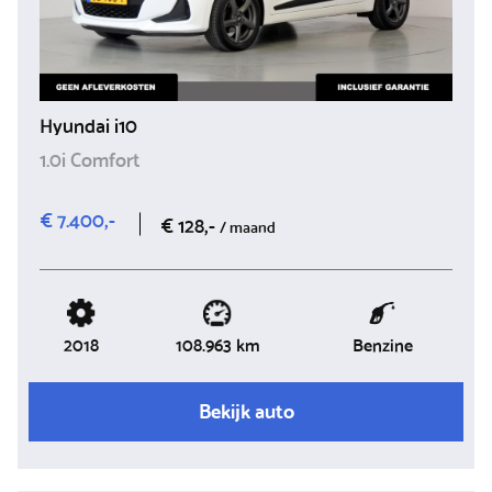
Hyundai i10
1.0i Comfort
€ 7.400,-
€ 128,-
/ maand
2018
Benzine
108.963 km
Bekijk auto