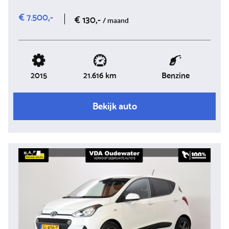
€ 7.500,-
€ 130,-
/ maand
2015
Benzine
21.616 km
Bekijk auto