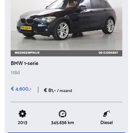
BMW 1-serie
118d
€ 4.600,-
€ 81,-
/ maand
2013
Diesel
345.636 km