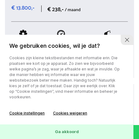
€ 13.800,-
€ 238,-
/ maand
2019
Benzine
55.708 km
We gebruiken cookies, wil je dat?
Cookies zijn kleine tekstbestanden met informatie erin. Die
Bekijk auto
plaatsen we kort op je apparaat. Zo zien we bijvoorbeeld
welke pagina’s je zag, waar je afhaakte en wat je invulde. Op
die manier hebben wij informatie waar we jouw
websitebezoek beter mee maken. Handig toch? Natuurlijk
kies je zelf of je dat toestaat. Daar zijn we eerlijk over. Klik
op “Cookie instellingen”, vind meer informatie en beheer je
voorkeuren.
Cookie instellingen
Cookies weigeren
Ga akkoord