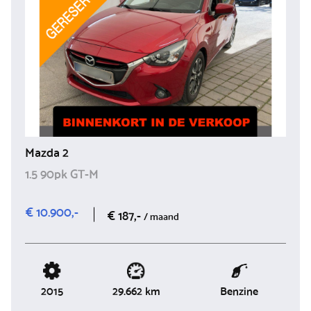
Mazda 2
1.5 90pk GT-M
€ 10.900,-
€ 187,-
/ maand
2015
Benzine
29.662 km