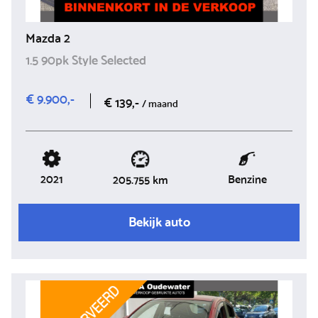
Mazda 2
1.5 90pk Style Selected
€ 9.900,-
€ 139,-
/ maand
2021
Benzine
205.755 km
Bekijk auto