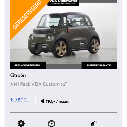
Citroën
AMI Pack VDA Custom 16"
€ 7.800,-
€ 110,-
/ maand