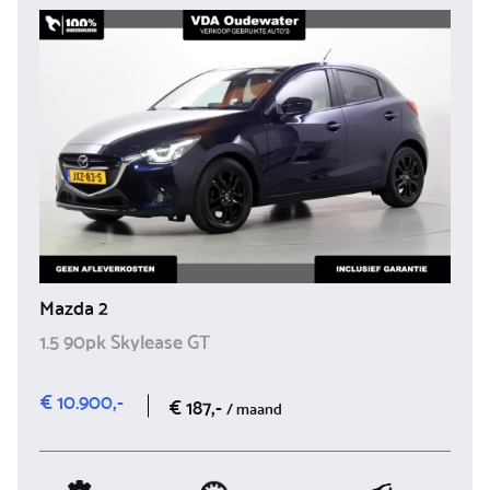
Mazda 2
1.5 90pk Skylease GT
€ 10.900,-
€ 187,-
/ maand