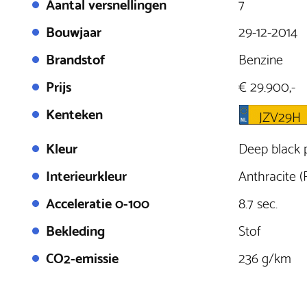
Aantal versnellingen
7
Bouwjaar
29-12-2014
Brandstof
Benzine
Prijs
€ 29.900,-
Kenteken
JZV29H
Kleur
Deep black p
Interieurkleur
Anthracite (
Acceleratie 0-100
8.7 sec.
Bekleding
Stof
CO2-emissie
236 g/km