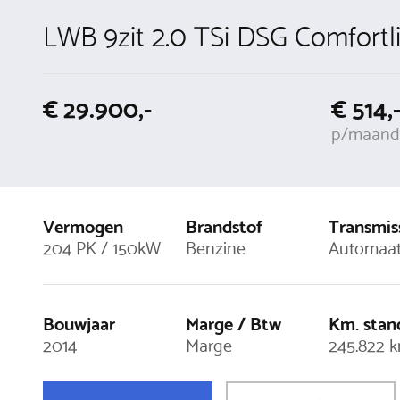
LWB 9zit 2.0 TSi DSG Comfortl
€ 29.900,-
€ 514,
p/maand
Vermogen
Brandstof
Transmis
204 PK / 150kW
Benzine
Automaa
Bouwjaar
Marge / Btw
Km. stan
2014
Marge
245.822 