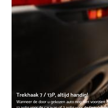
Trekhaak 7 / 13P, altijd handig!
Wanneer de door u gekozen auto nog niet voorzien i
13 polig voor de caravan of 7 polig voor de fietsdrager 