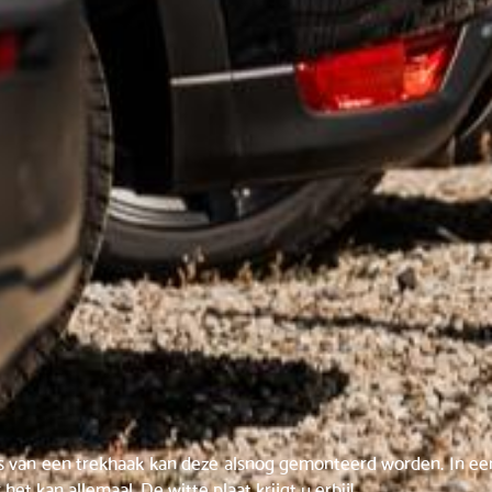
s van een trekhaak kan deze alsnog gemonteerd worden. In een
het kan allemaal. De witte plaat krijgt u erbij!