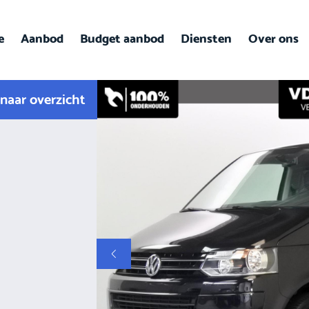
e
Aanbod
Budget aanbod
Diensten
Over ons
naar overzicht