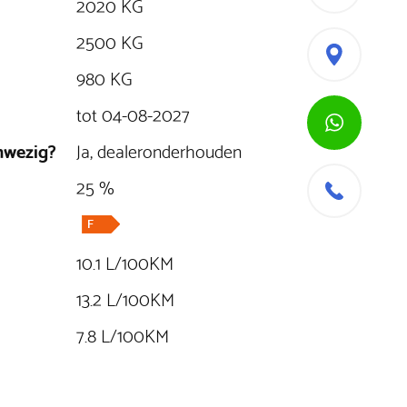
2020 KG
2500 KG
980 KG
tot 04-08-2027
nwezig?
Ja, dealeronderhouden
25 %
10.1 L/100KM
13.2 L/100KM
7.8 L/100KM