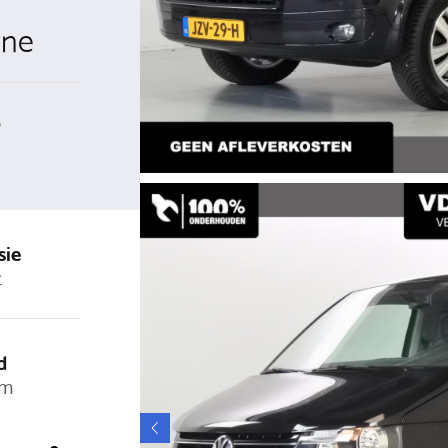
ine
-
sie
t
d
km