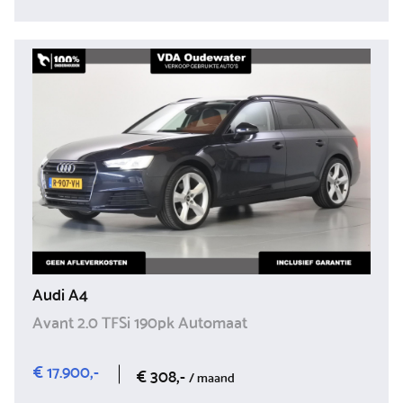
Audi A4
Avant 2.0 TFSi 190pk Automaat
€ 17.900,-
€ 308,-
/ maand