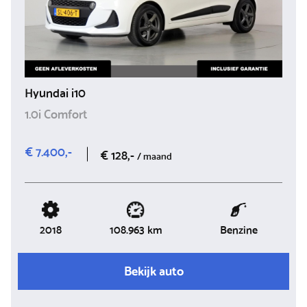
Hyundai i10
1.0i Comfort
€ 7.400,-
€ 128,-
/ maand
2018
Benzine
108.963 km
Bekijk auto