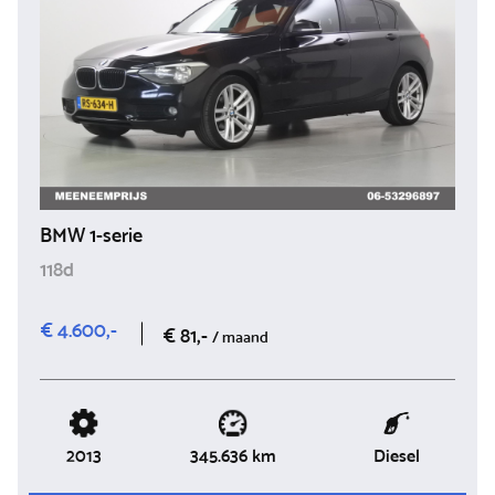
BMW 1-serie
118d
€ 4.600,-
€ 81,-
/ maand
2013
Diesel
345.636 km