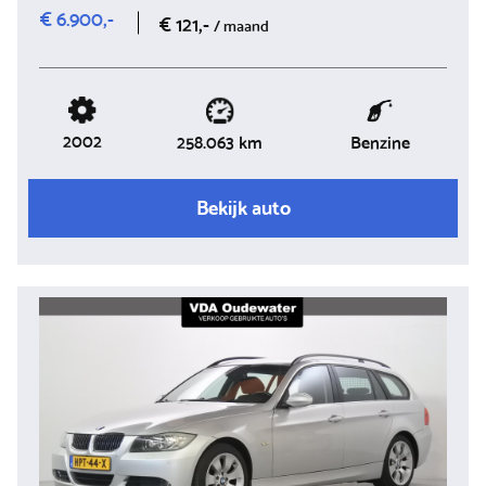
€ 6.900,-
€ 121,-
/ maand
2002
Benzine
258.063 km
Bekijk auto