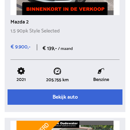
Mazda 2
1.5 90pk Style Selected
€ 9.900,-
€ 139,-
/ maand
2021
Benzine
205.755 km
Bekijk auto