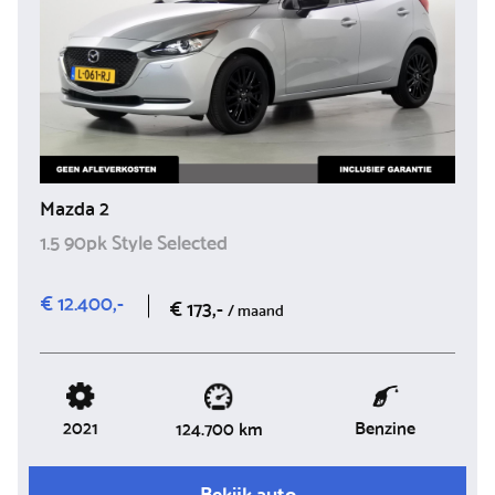
Mazda 2
1.5 90pk Style Selected
€ 12.400,-
€ 173,-
/ maand
2021
Benzine
124.700 km
Bekijk auto