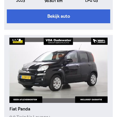
98.601 km
Bekijk auto
Fiat Panda
0.9 TwinAir Lounge+