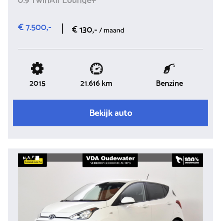
€ 7.500,-
€ 130,-
/ maand
2015
Benzine
21.616 km
Bekijk auto