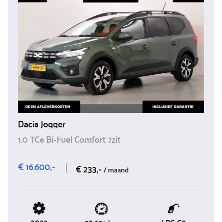
Dacia Jogger
1.0 TCe Bi-Fuel Comfort 7zit
€ 16.600,-
€ 233,-
/ maand
2023
LPG G3