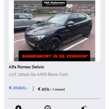
Alfa Romeo Stelvio
2.0T 280pk Q4 AWD Black-Tech
€ 28.900,-
€ 403,-
/ maand