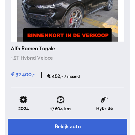
Alfa Romeo Tonale
1.5T Hybrid Veloce
€ 32.400,-
€ 452,-
/ maand
2024
Hybride
17.604 km
Bekijk auto