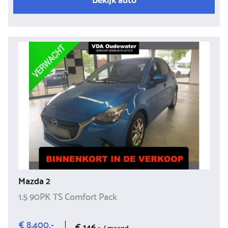
Mazda 2
1.5 90PK TS Comfort Pack
€ 8.400,-
€ 146,-
/ maand