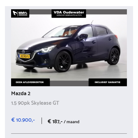
Mazda 2
1.5 90pk Skylease GT
€ 10.900,-
€ 187,-
/ maand