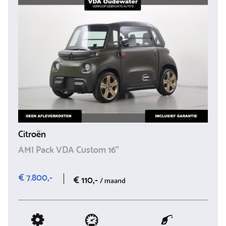
Citroën
AMI Pack VDA Custom 16"
€ 7.800,-
€ 110,-
/ maand