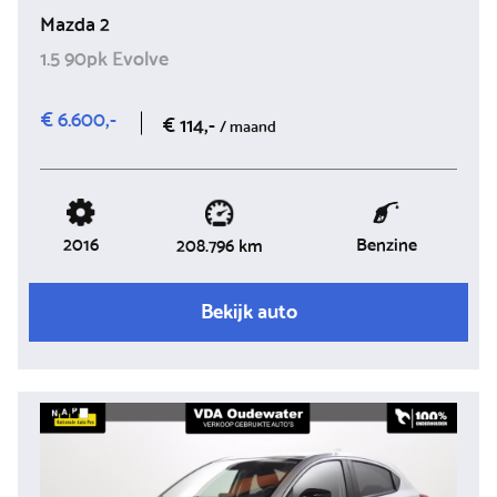
Mazda 2
1.5 90pk Evolve
€ 6.600,-
€ 114,-
/ maand
2016
Benzine
208.796 km
Bekijk auto