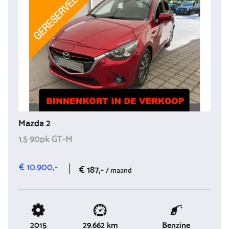
Mazda 2
1.5 90pk GT-M
€ 10.900,-
€ 187,-
/ maand
2015
Benzine
29.662 km