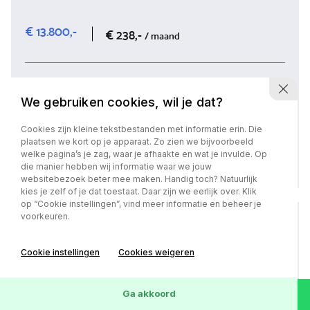
€ 13.800,-
€ 238,-
/ maand
We gebruiken cookies, wil je dat?
2019
Benzine
55.708 km
Cookies zijn kleine tekstbestanden met informatie erin. Die
plaatsen we kort op je apparaat. Zo zien we bijvoorbeeld
Bekijk auto
welke pagina’s je zag, waar je afhaakte en wat je invulde. Op
die manier hebben wij informatie waar we jouw
websitebezoek beter mee maken. Handig toch? Natuurlijk
kies je zelf of je dat toestaat. Daar zijn we eerlijk over. Klik
op “Cookie instellingen”, vind meer informatie en beheer je
voorkeuren.
Cookie instellingen
Cookies weigeren
Ga akkoord